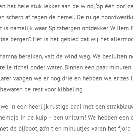
en het hele stuk lekker aan de wind, ‘op één oor’,
en scherp af tegen de hemel. De ruige noordwestku
it is namelijk waar Spitsbergen ontdekker Willem B
itse bergen”. Het is het gebied dat wij het allermo
yhamna bereiken, valt de wind weg. We besluiten n
 steile richel onder water. Binnen een paar minute
ater vangen we er nog drie en hebben we er zes in
n bewaren de rest voor kibbeling.
we in een heerlijk rustige baai met een strakblauw
en hemdje in de kuip – een unicum! We hebben een
et de bijboot, zo’n tien minuutjes varen het fjord 