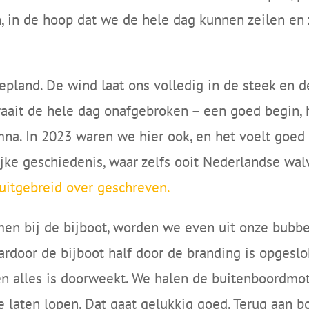
n, in de hoop dat we de hele dag kunnen zeilen en
epland. De wind laat ons volledig in de steek en d
raait de hele dag onafgebroken – een goed begin, h
mna. In 2023 waren we hier ook, en het voelt goe
ijke geschiedenis, waar zelfs ooit Nederlandse wal
 uitgebreid over geschreven.
n bij de bijboot, worden we even uit onze bubbel
rdoor de bijboot half door de branding is opgeslokt
en alles is doorweekt. We halen de buitenboordmot
 laten lopen. Dat gaat gelukkig goed. Terug aan b