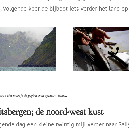
 Volgende keer de bijboot iets verder het land op
foto’s ziet moet je de pagina even opnieuw laden..
itsbergen; de noord-west kust
ende dag een kleine twintig mijl verder naar Sal