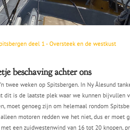
itsbergen deel 1 - Oversteek en de westkust
etje beschaving achter ons
zo’n twee weken op Spitsbergen. In Ny Ålesund tan
ant dit is de laatste plek waar we kunnen bijvulle
n, moet genoeg zijn om helemaal rondom Spitsber
 alleen motoren redden we het niet, dus er moet g
s met een zuidwestenwind van 16 tot 20 knopen, pr