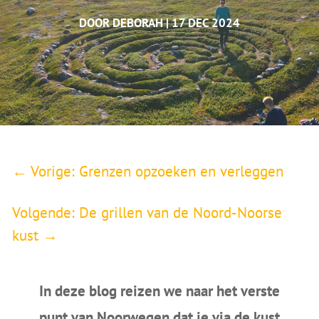
DOOR
DEBORAH
17 DEC 2024
←
Vorige: Grenzen opzoeken en verleggen
Volgende: De grillen van de Noord-Noorse
kust
→
In deze blog reizen we naar het verste
punt van Noorwegen dat je via de kust