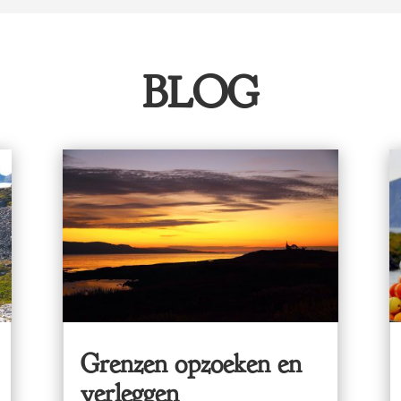
BLOG
Grenzen opzoeken en
verleggen