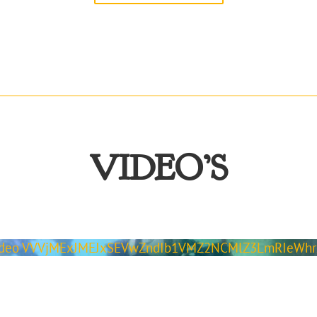
VIDEO’S
video VVVjMExJMEJxSEVwZndIb1VMZ2NCMlZ3LmRIeWh