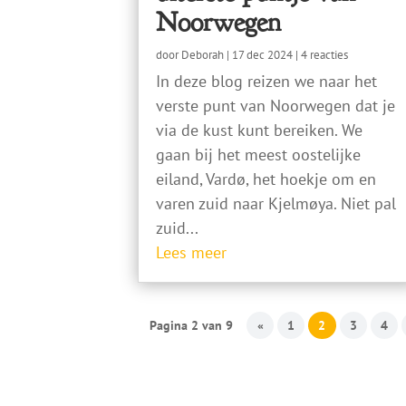
Noorwegen
door
Deborah
|
17 dec 2024
| 4 reacties
In deze blog reizen we naar het
verste punt van Noorwegen dat je
via de kust kunt bereiken. We
gaan bij het meest oostelijke
eiland, Vardø, het hoekje om en
varen zuid naar Kjelmøya. Niet pal
zuid...
Lees meer
Pagina 2 van 9
«
1
2
3
4