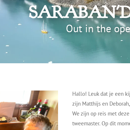
SARABAN'D
Out in the ope
Hallo! Leuk dat je een k
zijn Matthijs en Deborah
We zijn op reis met deze
tweemaster.
Op dit mome