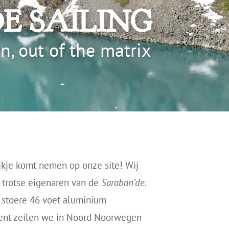
E SAILING
n, out of the matrix
ijkje komt nemen op onze site! Wij
, trotse eigenaren van de
Saraban’de
.
 stoere 46 voet aluminium
nt zeilen we in Noord Noorwegen