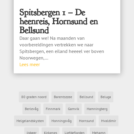
Spitsbergen 1 – De
heenreis, Hornsund en
Bellsund
Daar gaan we! Na maanden van
voorbereidingen vertrekken we naar
Spitsbergen, een eiland heeeel ver boven
Noorwegen,...
Lees meer
80 graden noord
Barentszzee
Bellsund
Beluga
Berlevåg
Finnmark
Gamvik
Hamningberg
Helgelandskysten
Honningsvåg
Hornsund
Hvaldimir
ijsbeer
Kirkenes
Liefdefjorden
Mehamn