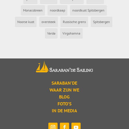
Monacobreen
noordkaap
noordkust Spitsbergen
Noorse kust
oversteek
Russische grens
Spitsbergen
Vardø
Virgohamna
SARABAN’DE
WAAR ZIJN WE
BLOG
FOTO’S
IN DE MEDIA