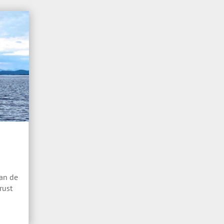
aan de
rust