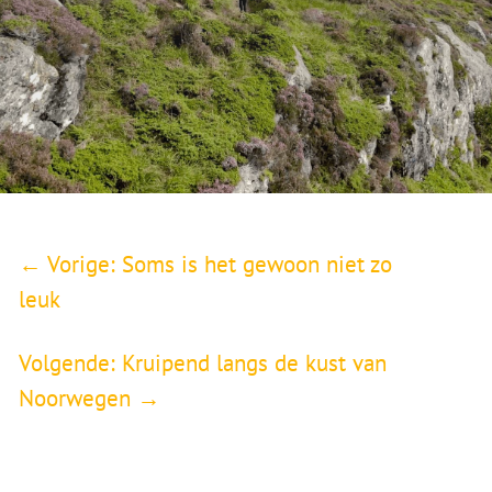
←
Vorige: Soms is het gewoon niet zo
leuk
Volgende: Kruipend langs de kust van
Noorwegen
→