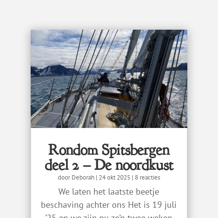
Rondom Spitsbergen
deel 2 – De noordkust
door
Deborah
|
24 okt 2025
| 8 reacties
We laten het laatste beetje
beschaving achter ons Het is 19 juli
’25 en we zijn nu zo’n twee weken