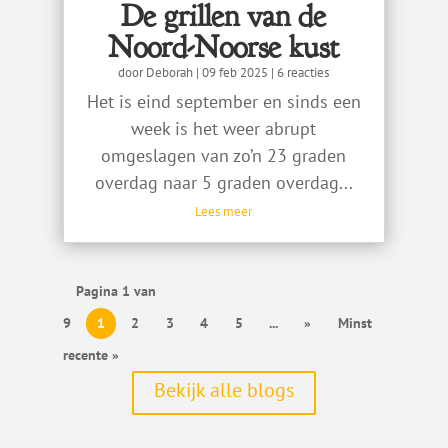
De grillen van de
Noord-Noorse kust
door
Deborah
|
09 feb 2025
| 6 reacties
Het is eind september en sinds een
week is het weer abrupt
omgeslagen van zo’n 23 graden
overdag naar 5 graden overdag...
Lees meer
Pagina 1 van
9
1
2
3
4
5
...
»
Minst
recente »
Bekijk alle blogs