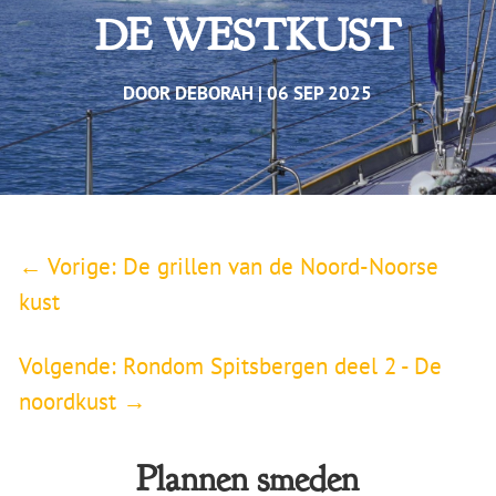
DE WESTKUST
DOOR
DEBORAH
06 SEP 2025
←
Vorige: De grillen van de Noord-Noorse
kust
Volgende: Rondom Spitsbergen deel 2 - De
noordkust
→
Plannen smeden