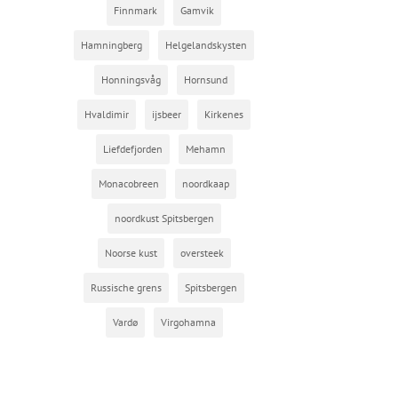
Finnmark
Gamvik
Hamningberg
Helgelandskysten
Honningsvåg
Hornsund
Hvaldimir
ijsbeer
Kirkenes
Liefdefjorden
Mehamn
Monacobreen
noordkaap
noordkust Spitsbergen
Noorse kust
oversteek
Russische grens
Spitsbergen
Vardø
Virgohamna