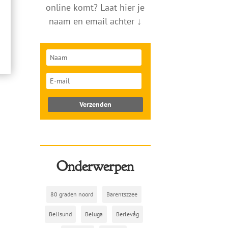
online komt? Laat hier je
t
naam en email achter
↓
Verzenden
Onderwerpen
80 graden noord
Barentszzee
Bellsund
Beluga
Berlevåg