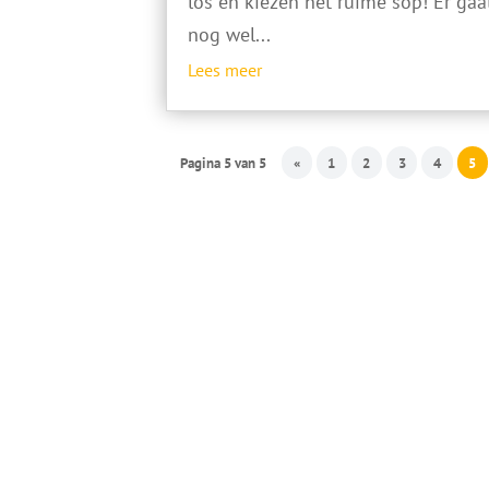
los en kiezen het ruime sop! Er gaa
nog wel...
Lees meer
Pagina 5 van 5
«
1
2
3
4
5